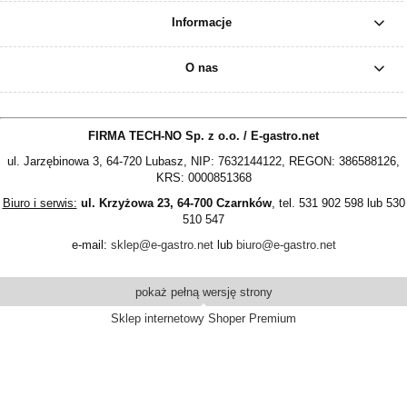
Informacje
O nas
FIRMA TECH-NO Sp. z o.o. / E-gastro.net
ul. Jarzębinowa 3, 64-720 Lubasz, NIP: 7632144122, REGON: 386588126,
KRS: 0000851368
Biuro i serwis:
ul. Krzyżowa 23, 64-700 Czarnków
, tel. 531 902 598 lub 530
510 547
e-mail:
sklep@e-gastro.net
lub
biuro@e-gastro.net
pokaż pełną wersję strony
Sklep internetowy Shoper Premium