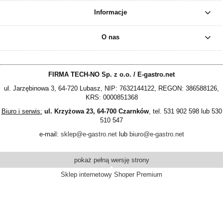
Informacje
O nas
FIRMA TECH-NO Sp. z o.o. / E-gastro.net
ul. Jarzębinowa 3, 64-720 Lubasz, NIP: 7632144122, REGON: 386588126,
KRS: 0000851368
Biuro i serwis:
ul. Krzyżowa 23, 64-700 Czarnków
, tel. 531 902 598 lub 530
510 547
e-mail:
sklep@e-gastro.net
lub
biuro@e-gastro.net
pokaż pełną wersję strony
Sklep internetowy Shoper Premium