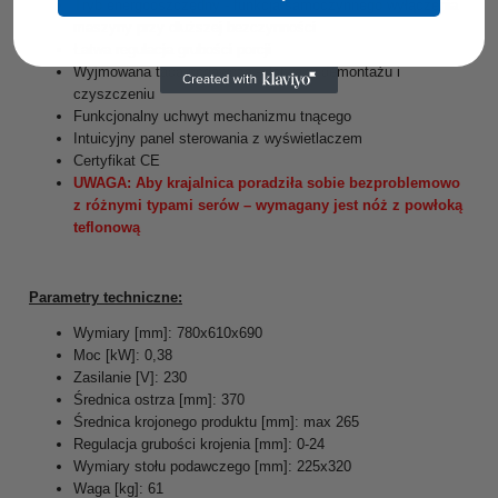
Tryb energooszczędny - funkcja samoczynnego wyłączenia
maszyny przy dłuższej bezczynności
Łatwa regulacja grubości porcji
Wyjmowana taca podawcza – łatwa w demontażu i
czyszczeniu
Funkcjonalny uchwyt mechanizmu tnącego
Intuicyjny panel sterowania z wyświetlaczem
Certyfikat CE
UWAGA: Aby krajalnica poradziła sobie bezproblemowo
z różnymi typami serów – wymagany jest nóż z powłoką
teflonową
Parametry techniczne:
Wymiary [mm]: 780x610x690
Moc [kW]: 0,38
Zasilanie [V]: 230
Średnica ostrza [mm]: 370
Średnica krojonego produktu [mm]: max 265
Regulacja grubości krojenia [mm]: 0-24
Wymiary stołu podawczego [mm]: 225x320
Waga [kg]: 61