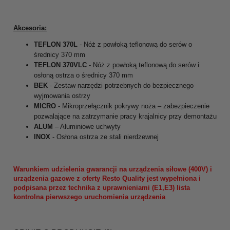
Akcesoria:
TEFLON
370L
- Nóż z powłoką teflonową do serów o
średnicy 370 mm
TEFLON
370VLC
- Nóż z powłoką teflonową do serów i
osłoną ostrza o średnicy 370 mm
BEK
- Zestaw narzędzi potrzebnych do bezpiecznego
wyjmowania ostrzy
MICRO
- Mikroprzełącznik pokrywy noża – zabezpieczenie
pozwalające na zatrzymanie pracy krajalnicy przy demontażu
ALUM
– Aluminiowe uchwyty
INOX
- Osłona ostrza ze stali nierdzewnej
Warunkiem udzielenia gwarancji na urządzenia siłowe (400V) i
urządzenia gazowe z oferty Resto Quality jest wypełniona i
podpisana przez technika z uprawnieniami (E1,E3) lista
kontrolna pierwszego uruchomienia urządzenia