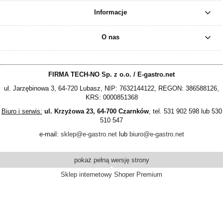
Informacje
O nas
FIRMA TECH-NO Sp. z o.o. / E-gastro.net
ul. Jarzębinowa 3, 64-720 Lubasz, NIP: 7632144122, REGON: 386588126,
KRS: 0000851368
Biuro i serwis:
ul. Krzyżowa 23, 64-700 Czarnków
, tel. 531 902 598 lub 530
510 547
e-mail:
sklep@e-gastro.net
lub
biuro@e-gastro.net
pokaż pełną wersję strony
Sklep internetowy Shoper Premium