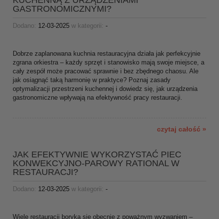
KUCHENNĄ Z URZĄDZENIAMI
GASTRONOMICZNYMI?
Dodano:
12-03-2025
w kategorii:
-
Dobrze zaplanowana kuchnia restauracyjna działa jak perfekcyjnie
zgrana orkiestra – każdy sprzęt i stanowisko mają swoje miejsce, a
cały zespół może pracować sprawnie i bez zbędnego chaosu. Ale
jak osiągnąć taką harmonię w praktyce? Poznaj zasady
optymalizacji przestrzeni kuchennej i dowiedz się, jak urządzenia
gastronomiczne wpływają na efektywność pracy restauracji.
czytaj całość »
JAK EFEKTYWNIE WYKORZYSTAĆ PIEC
KONWEKCYJNO-PAROWY RATIONAL W
RESTAURACJI?
Dodano:
12-03-2025
w kategorii:
-
Wiele restauracji boryka się obecnie z poważnym wyzwaniem –