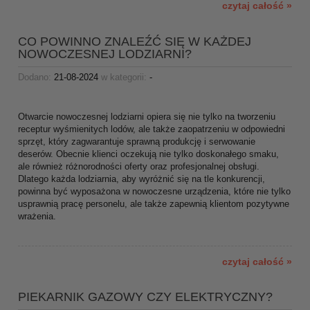
czytaj całość »
CO POWINNO ZNALEŹĆ SIĘ W KAŻDEJ
NOWOCZESNEJ LODZIARNI?
Dodano:
21-08-2024
w kategorii:
-
Otwarcie nowoczesnej lodziarni opiera się nie tylko na tworzeniu
receptur wyśmienitych lodów, ale także zaopatrzeniu w odpowiedni
sprzęt, który zagwarantuje sprawną produkcję i serwowanie
deserów. Obecnie klienci oczekują nie tylko doskonałego smaku,
ale również różnorodności oferty oraz profesjonalnej obsługi.
Dlatego każda lodziarnia, aby wyróżnić się na tle konkurencji,
powinna być wyposażona w nowoczesne urządzenia, które nie tylko
usprawnią pracę personelu, ale także zapewnią klientom pozytywne
wrażenia.
czytaj całość »
PIEKARNIK GAZOWY CZY ELEKTRYCZNY?