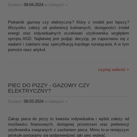
Dodano:
09-04-2024
w kategorii:
-
Piekarnik gazowy czy elektryczny? Który z modeli jest lepszy?
Wszystko zależy od preferencji kulinarnych, dostępności źródeł
energii oraz indywidualnych oczekiwań użytkownika względem
sprzętu AGD. Najłatwiej jest podjąć decyzję, po zapoznaniu się z
wadami i zaletami oraz specyfikacją każdego rozwiązania. A w tym
pomoże nasz artykuł.
czytaj całość »
PIEC DO PIZZY - GAZOWY CZY
ELEKTRYCZNY?
Dodano:
08-03-2024
w kategorii:
-
Zakup pieca do pizzy to kwestia indywidualna i wybór zależy od
możliwości finansowych, dostępnej przestrzeni oraz preferencji
użytkownika związanych z zasilaniem pieca. Mimo to w niniejszym
artykule postaramy się podpowiedzieć jaki piec wybrać.