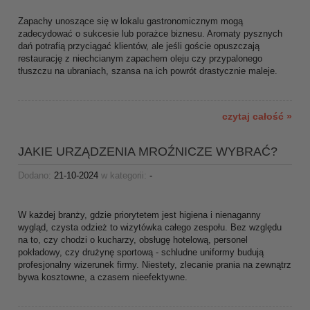
Zapachy unoszące się w lokalu gastronomicznym mogą
zadecydować o sukcesie lub porażce biznesu. Aromaty pysznych
dań potrafią przyciągać klientów, ale jeśli goście opuszczają
restaurację z niechcianym zapachem oleju czy przypalonego
tłuszczu na ubraniach, szansa na ich powrót drastycznie maleje.
czytaj całość »
JAKIE URZĄDZENIA MROŹNICZE WYBRAĆ?
Dodano:
21-10-2024
w kategorii:
-
W każdej branży, gdzie priorytetem jest higiena i nienaganny
wygląd, czysta odzież to wizytówka całego zespołu. Bez względu
na to, czy chodzi o kucharzy, obsługę hotelową, personel
pokładowy, czy drużynę sportową - schludne uniformy budują
profesjonalny wizerunek firmy. Niestety, zlecanie prania na zewnątrz
bywa kosztowne, a czasem nieefektywne.