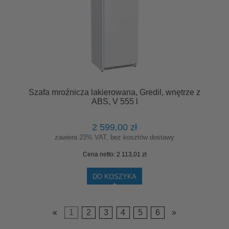
Szafa mroźnicza lakierowana, Gredil, wnętrze z
ABS, V 555 l
2 599,00 zł
zawiera 23% VAT, bez kosztów dostawy
Cena netto:
2 113,01 zł
DO KOSZYKA
«
1
2
3
4
5
6
»