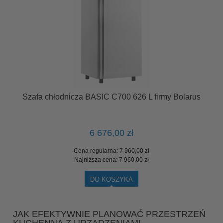
Szafa chłodnicza BASIC C700 626 L firmy Bolarus
Sz
6 676,00 zł
Cena regularna:
7 960,00 zł
Najniższa cena:
7 960,00 zł
DO KOSZYKA
JAK EFEKTYWNIE PLANOWAĆ PRZESTRZEŃ