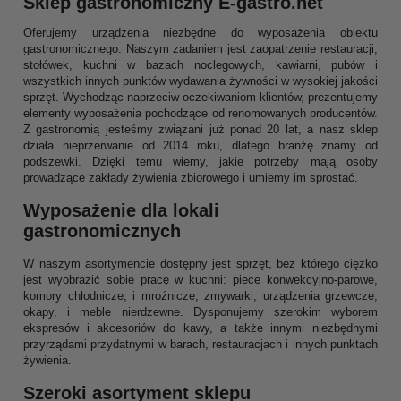
Sklep gastronomiczny E-gastro.net
Oferujemy urządzenia niezbędne do wyposażenia obiektu
gastronomicznego. Naszym zadaniem jest zaopatrzenie restauracji,
stołówek, kuchni w bazach noclegowych, kawiarni, pubów i
wszystkich innych punktów wydawania żywności w wysokiej jakości
sprzęt. Wychodząc naprzeciw oczekiwaniom klientów, prezentujemy
elementy wyposażenia pochodzące od renomowanych producentów.
Z gastronomią jesteśmy związani już ponad 20 lat, a nasz sklep
działa nieprzerwanie od 2014 roku, dlatego branżę znamy od
podszewki. Dzięki temu wiemy, jakie potrzeby mają osoby
prowadzące zakłady żywienia zbiorowego i umiemy im sprostać.
Wyposażenie dla lokali
gastronomicznych
W naszym asortymencie dostępny jest sprzęt, bez którego ciężko
jest wyobrazić sobie pracę w kuchni: piece konwekcyjno-parowe,
komory chłodnicze, i mroźnicze, zmywarki, urządzenia grzewcze,
okapy, i meble nierdzewne. Dysponujemy szerokim wyborem
ekspresów i akcesoriów do kawy, a także innymi niezbędnymi
przyrządami przydatnymi w barach, restauracjach i innych punktach
żywienia.
Szeroki asortyment sklepu