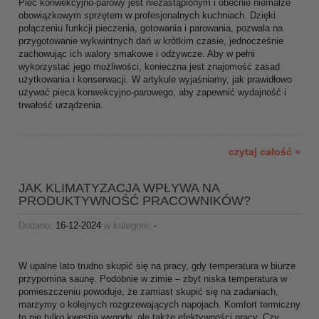
Piec konwekcyjno-parowy jest niezastąpionym i obecnie niemalże
obowiązkowym sprzętem w profesjonalnych kuchniach. Dzięki
połączeniu funkcji pieczenia, gotowania i parowania, pozwala na
przygotowanie wykwintnych dań w krótkim czasie, jednocześnie
zachowując ich walory smakowe i odżywcze. Aby w pełni
wykorzystać jego możliwości, konieczna jest znajomość zasad
użytkowania i konserwacji. W artykule wyjaśniamy, jak prawidłowo
używać pieca konwekcyjno-parowego, aby zapewnić wydajność i
trwałość urządzenia.
czytaj całość »
JAK KLIMATYZACJA WPŁYWA NA
PRODUKTYWNOŚĆ PRACOWNIKÓW?
Dodano:
16-12-2024
w kategorii:
-
W upalne lato trudno skupić się na pracy, gdy temperatura w biurze
przypomina saunę. Podobnie w zimie – zbyt niska temperatura w
pomieszczeniu powoduje, że zamiast skupić się na zadaniach,
marzymy o kolejnych rozgrzewających napojach. Komfort termiczny
to nie tylko kwestia wygody, ale także efektywności pracy. Czy