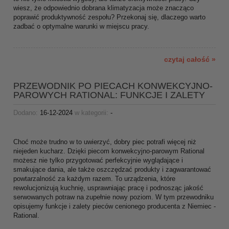
wiesz, że odpowiednio dobrana klimatyzacja może znacząco
poprawić produktywność zespołu? Przekonaj się, dlaczego warto
zadbać o optymalne warunki w miejscu pracy.
czytaj całość »
PRZEWODNIK PO PIECACH KONWEKCYJNO-
PAROWYCH RATIONAL: FUNKCJE I ZALETY
Dodano:
16-12-2024
w kategorii:
-
Choć może trudno w to uwierzyć, dobry piec potrafi więcej niż
niejeden kucharz. Dzięki piecom konwekcyjno-parowym Rational
możesz nie tylko przygotować perfekcyjnie wyglądające i
smakujące dania, ale także oszczędzać produkty i zagwarantować
powtarzalność za każdym razem. To urządzenia, które
rewolucjonizują kuchnię, usprawniając pracę i podnosząc jakość
serwowanych potraw na zupełnie nowy poziom. W tym przewodniku
opisujemy funkcje i zalety pieców cenionego producenta z Niemiec -
Rational.