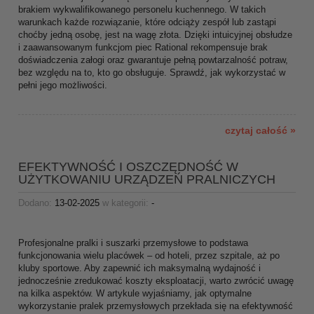
brakiem wykwalifikowanego personelu kuchennego. W takich
warunkach każde rozwiązanie, które odciąży zespół lub zastąpi
choćby jedną osobę, jest na wagę złota. Dzięki intuicyjnej obsłudze
i zaawansowanym funkcjom piec Rational rekompensuje brak
doświadczenia załogi oraz gwarantuje pełną powtarzalność potraw,
bez względu na to, kto go obsługuje. Sprawdź, jak wykorzystać w
pełni jego możliwości.
czytaj całość »
EFEKTYWNOŚĆ I OSZCZĘDNOŚĆ W
UŻYTKOWANIU URZĄDZEŃ PRALNICZYCH
Dodano:
13-02-2025
w kategorii:
-
Profesjonalne pralki i suszarki przemysłowe to podstawa
funkcjonowania wielu placówek – od hoteli, przez szpitale, aż po
kluby sportowe. Aby zapewnić ich maksymalną wydajność i
jednocześnie zredukować koszty eksploatacji, warto zwrócić uwagę
na kilka aspektów. W artykule wyjaśniamy, jak optymalne
wykorzystanie pralek przemysłowych przekłada się na efektywność