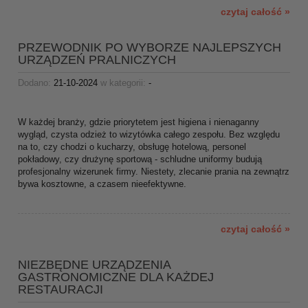
czytaj całość »
PRZEWODNIK PO WYBORZE NAJLEPSZYCH
URZĄDZEŃ PRALNICZYCH
Dodano:
21-10-2024
w kategorii:
-
W każdej branży, gdzie priorytetem jest higiena i nienaganny
wygląd, czysta odzież to wizytówka całego zespołu. Bez względu
na to, czy chodzi o kucharzy, obsługę hotelową, personel
pokładowy, czy drużynę sportową - schludne uniformy budują
profesjonalny wizerunek firmy. Niestety, zlecanie prania na zewnątrz
bywa kosztowne, a czasem nieefektywne.
czytaj całość »
NIEZBĘDNE URZĄDZENIA
GASTRONOMICZNE DLA KAŻDEJ
RESTAURACJI