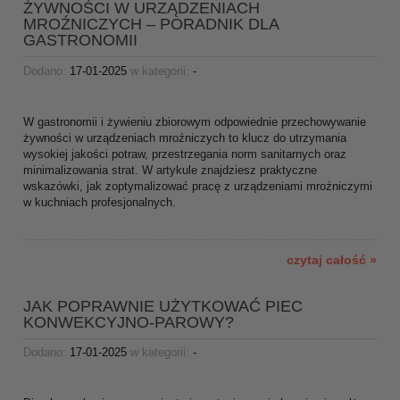
ŻYWNOŚCI W URZĄDZENIACH
MROŹNICZYCH – PORADNIK DLA
GASTRONOMII
Dodano:
17-01-2025
w kategorii:
-
W gastronomii i żywieniu zbiorowym odpowiednie przechowywanie
żywności w urządzeniach mroźniczych to klucz do utrzymania
wysokiej jakości potraw, przestrzegania norm sanitarnych oraz
minimalizowania strat. W artykule znajdziesz praktyczne
wskazówki, jak zoptymalizować pracę z urządzeniami mroźniczymi
w kuchniach profesjonalnych.
czytaj całość »
JAK POPRAWNIE UŻYTKOWAĆ PIEC
KONWEKCYJNO-PAROWY?
Dodano:
17-01-2025
w kategorii:
-